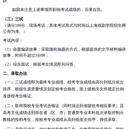
静。
如因未注意上述事项而影响考试成绩的，后果自负。
（三）三试
（满分
100
分，现场考试，具体考试形式与时间以上海戏剧学院招生网
公布为准。）
考试内容：
（
1
）命题编讲故事：采取随机抽题的方式，根据提供的文字材料编讲
故事，时间不超过
3
分钟；
（
2
）综合面试：根据考生情况即兴问答。
二、录取办法
（一）
三试成绩即为最终专业成绩。校考专业成绩由高分到低分依次
排序，根据生源质量情况划定校考合格线，按上级相关文件规定比例
发放校考合格证。
（二）
取得我校专业考试合格证（同时须达到省级统考相应要求）
且
高考文化成绩达到所在省（区、市）普通类专业
本科
批次录取控制分
数线的
投档
考生，按校考专业成绩从高到低依次排序，择优录取。