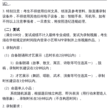
试》
。
3.
特别注意：考生不得使用任何文具、纸张及参考资料。除直播录制
设备外，不得使用其他任何电子设备，如：智能手表、耳机等。
如有
不符以上注意事项者，一旦查实，将按照违纪违规处理。
（二）复试
（满分
100
分，复试成绩不计入最终专业成绩。复试为录制视频，考生
须在学校规定的时间段内登录小艺帮
APP
录制并上传视频作品。）
1.
录制内容：
（
1
）自备朗诵和才艺展示（总时长在
2
分钟以内）：
1
）自备朗诵（故事、散文、寓言、诗歌等可任选其一），脱
稿，录制时长建议在
1
分钟以内；
2
）才艺展示（舞蹈、唱歌、武术、演奏等可任选其一），录制
时长建议在
1
分钟以内。
（
2
）命题单人小品：
系统随机派题，根据题目独立构思、即兴表演（用行动来塑造人
物形象），录制时长在
3
分钟以内（不含构思时间）。
2.
录制要求：