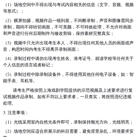
（
1
）场地空间中不得出现与考试内容相关的信息（文字、音频、视频
等形式）；
（
2
）横屏拍摄，视频作品一镜到底，不间断录制，声音和图像需同步
录制，期间不得转切画面，不可美颜，不可特效处理，不允许对画面
和声音进行任何后期制作与修改剪辑，保持素材完整真实；
（
3
）视频中只允许出现考生本人，不得出现任何其他人员的画面或声
音，构思时间
内
考生不得离开录制画面；
（
4
）录制过程中请勿出现考生姓名、准考证号、就读学校等任何关于
个人信息的语言或者标记；
（
5
）录制过程中除录制设备外，不得使用其他任何电子设备，如：智
能手表、耳机等。
请考生严格按照上海戏剧学院提供的示范视频及上述要求进行复
试视频作品录制。
如有不符以上要求者，一旦查实，将按照违纪违规
处理。
3.
注意事项：
（
1
）光线采用室内自然光条件即可，录制保持顺光方向，光线明亮；
（
2
）场地空间应适合所展示的科目需要，避免背景杂乱，环境要求安