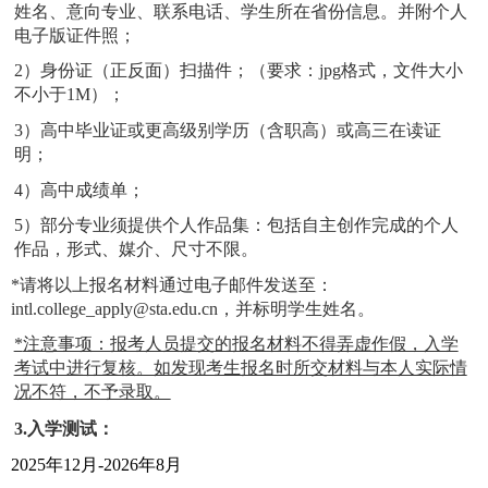
姓名、意向专业、联系电话、学生所在省份信息。并附个人
电子版证件照；
2
）身份证（正反面）扫描件；（要求：
jpg
格式，文件大小
不小于
1M
）；
3
）高中毕业证或更高级别学历（含职高）或高三在读证
明；
4
）高中成绩单；
5
）部分专业须提供个人作品集：包括自主创作完成的个人
作品，形式、媒介、尺寸不限。
*
请将以上报名材料通过电子邮件发送至：
intl.college_apply@sta.edu.cn
，并标明学生姓名。
*
注意事项：报考人员提交的报名材料不得弄虚作假，入学
考试中进行复核。如发现考生报名时所交材料与本人实际情
况不符，不予录取。
3.
入学测试：
2025
年
12
月
-2026
年
8
月