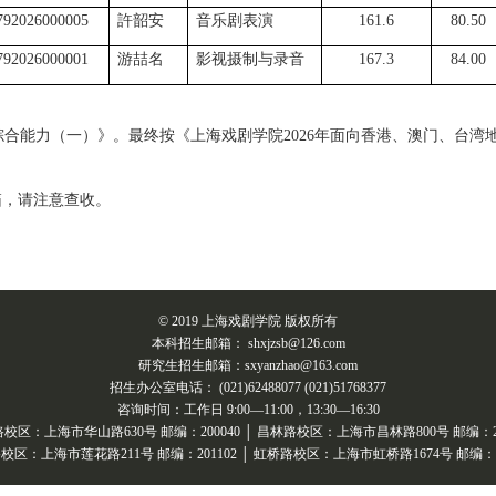
792026000005
許韶安
音乐剧表演
161.6
80.50
792026000001
游喆名
影视摄制与录音
167.3
84.00
1综合能力（一）》。最终按《上海戏剧学院2026年面向香港、澳门、台
箱，请注意查收。
© 2019 上海戏剧学院 版权所有
本科招生邮箱： shxjzsb@126.com
研究生招生邮箱：sxyanzhao@163.com
招生办公室电话： (021)62488077 (021)51768377
咨询时间：工作日 9:00—11:00，13:30—16:30
校区：上海市华山路630号 邮编：200040 │ 昌林路校区：上海市昌林路800号 邮编：20
校区：上海市莲花路211号 邮编：201102 │ 虹桥路校区：上海市虹桥路1674号 邮编：20