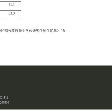
81.1
83.3
湾地区招收攻读硕士学位研究生招生简章》“五、
1112
0336