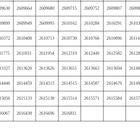
09630
2609664
2609680
2609715
2609752
2609807
26098
09899
2609949
2609995
2610162
2610284
2610291
26103
10372
2610408
2610713
2610730
2610766
2610896
26114
11775
2611831
2611954
2612319
2612449
2612582
26128
13327
2613620
2613626
2613651
2613663
2613694
26140
14446
2614459
2614513
2614515
2614587
2614679
26149
15056
2615133
2615138
2615514
2615571
2615584
26157
16067
2616438
2616696
2616811