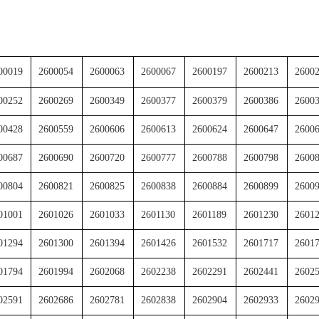
00019
2600054
2600063
2600067
2600197
2600213
2600
00252
2600269
2600349
2600377
2600379
2600386
2600
00428
2600559
2600606
2600613
2600624
2600647
2600
00687
2600690
2600720
2600777
2600788
2600798
2600
00804
2600821
2600825
2600838
2600884
2600899
2600
01001
2601026
2601033
2601130
2601189
2601230
2601
01294
2601300
2601394
2601426
2601532
2601717
2601
01794
2601994
2602068
2602238
2602291
2602441
2602
02591
2602686
2602781
2602838
2602904
2602933
2602