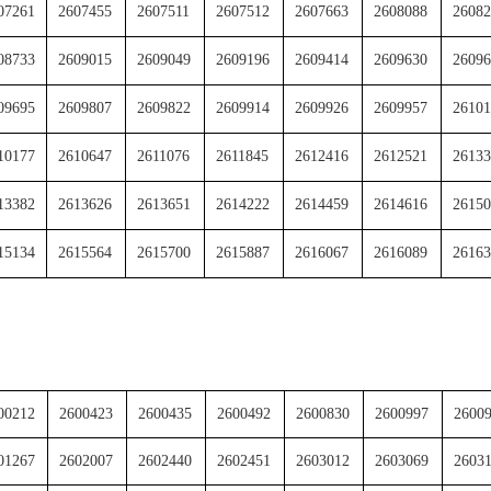
07261
2607455
2607511
2607512
2607663
2608088
26082
08733
2609015
2609049
2609196
2609414
2609630
26096
09695
2609807
2609822
2609914
2609926
2609957
26101
10177
2610647
2611076
2611845
2612416
2612521
26133
13382
2613626
2613651
2614222
2614459
2614616
26150
15134
2615564
2615700
2615887
2616067
2616089
26163
00212
2600423
2600435
2600492
2600830
2600997
2600
01267
2602007
2602440
2602451
2603012
2603069
2603