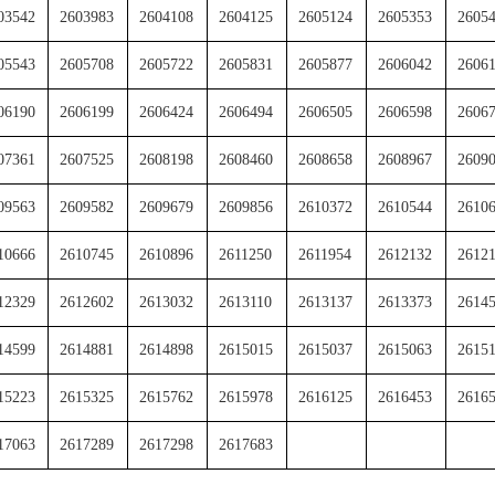
03542
2603983
2604108
2604125
2605124
2605353
2605
05543
2605708
2605722
2605831
2605877
2606042
2606
06190
2606199
2606424
2606494
2606505
2606598
2606
07361
2607525
2608198
2608460
2608658
2608967
2609
09563
2609582
2609679
2609856
2610372
2610544
2610
10666
2610745
2610896
2611250
2611954
2612132
2612
12329
2612602
2613032
2613110
2613137
2613373
2614
14599
2614881
2614898
2615015
2615037
2615063
2615
15223
2615325
2615762
2615978
2616125
2616453
2616
17063
2617289
2617298
2617683