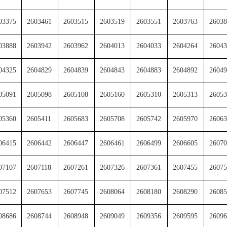
03375
2603461
2603515
2603519
2603551
2603763
26038
03888
2603942
2603962
2604013
2604033
2604264
26043
04325
2604829
2604839
2604843
2604883
2604892
26049
05091
2605098
2605108
2605160
2605310
2605313
26053
05360
2605411
2605683
2605708
2605742
2605970
26063
06415
2606442
2606447
2606461
2606499
2606605
26070
07107
2607118
2607261
2607326
2607361
2607455
26075
07512
2607653
2607745
2608064
2608180
2608290
26085
08686
2608744
2608948
2609049
2609356
2609595
26096